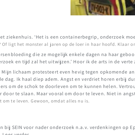
 het ziekenhuis. ‘Het is een containerbegrip, onderzoek mo
 Of ligt het monster al jaren op de loer in haar hoofd. Klaar o
hersenbloeding die ze mogelijk enkele dagen na haar geboo
zoek en tijd zal het uitwijzen.’ Hoor ik de arts in de verte
w. Mijn lichaam protesteert even hevig tegen opkomende an
 dag. Ik haal diep adem. Angst en verdriet horen erbij du
ders om de schok te doorleven om te kunnen helen. Vertro
er door te slaan. Maar vooral om door te leven. Niet in ang
 om te leven. Gewoon, omdat alles nu is.
 bij SEIN voor nader onderzoek n.a.v. verdenkingen op Epi
e.
Lees verder