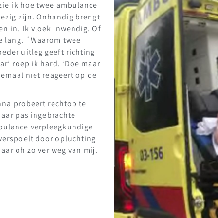
 zie ik hoe twee ambulance
bezig zijn. Onhandig brengt
n in. Ik vloek inwendig. Of
te lang. ´Waarom twee
der uitleg geeft richting
ar’ roep ik hard. ‘Doe maar
elemaal niet reageert op de
Anna probeert rechtop te
 haar pas ingebrachte
bulance verpleegkundige
verspoelt door opluchting
 Maar oh zo ver weg van mij.