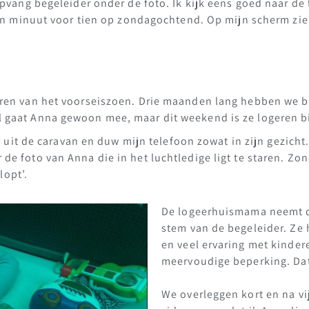
opvang begeleider onder de foto. Ik kijk eens goed naar de
 één minuut voor tien op zondagochtend. Op mijn scherm z
eren van het voorseiszoen. Drie maanden lang hebben we 
gaat Anna gewoon mee, maar dit weekend is ze logeren bi
ng uit de caravan en duw mijn telefoon zowat in zijn gezicht
 foto van Anna die in het luchtledige ligt te staren. Zonde
lopt’.
De logeerhuismama neemt di
stem van de begeleider. Ze 
en veel ervaring met kinder
meervoudige beperking. Dat
We overleggen kort en na v