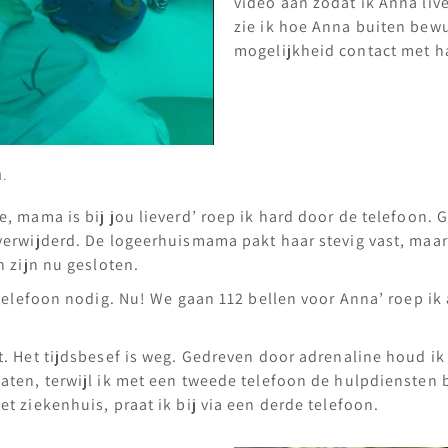
video aan zodat ik Anna liv
zie ik hoe Anna buiten bewust
mogelijkheid contact met ha
.
e, mama is bij jou lieverd’ roep ik hard door de telefoon. 
 verwijderd. De logeerhuismama pakt haar stevig vast, maa
n zijn nu gesloten.
 telefoon nodig. Nu! We gaan 112 bellen voor Anna’ roep ik 
t. Het tijdsbesef is weg. Gedreven door adrenaline houd ik
aten, terwijl ik met een tweede telefoon de hulpdiensten b
et ziekenhuis, praat ik bij via een derde telefoon.