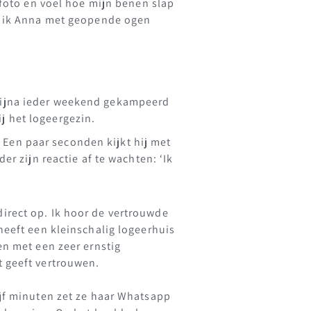
 foto en voel hoe mijn benen slap
ie ik Anna met geopende ogen
bijna ieder weekend gekampeerd
j het logeergezin.
. Een paar seconden kijkt hij met
r zijn reactie af te wachten: ‘Ik
rect op. Ik hoor de vertrouwde
heeft een kleinschalig logeerhuis
en met een zeer ernstig
 geeft vertrouwen.
ijf minuten zet ze haar Whatsapp