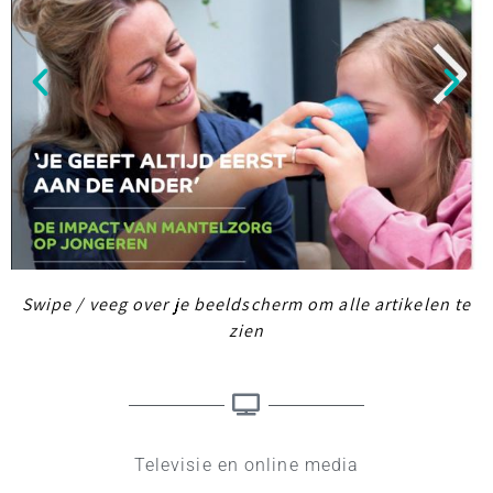
Swipe / veeg over je beeldscherm om alle artikelen te
MegaSien
zien
magazine
'24
Klik
hier
Televisie en online media