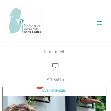
Ga
Hoof
naar
de
inhoud
In de media
Artikelen