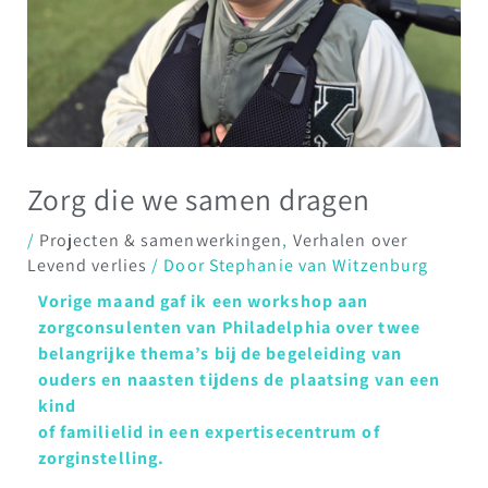
Zorg die we samen dragen
/
Projecten & samenwerkingen
,
Verhalen over
Levend verlies
/ Door
Stephanie van Witzenburg
Vorige maand gaf ik een workshop aan
zorgconsulenten van Philadelphia over twee
belangrijke thema’s bij de begeleiding van
ouders en naasten tijdens de plaatsing van een
kind
of familielid in een expertisecentrum of
zorginstelling.