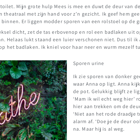
oilet. Mijn grote hulp Mees is mee en duwt de deur van de 
n theatraal met zijn hand voor z’n gezicht. Ik geef hem gee
t binnen. Er liggen modder sporen van een rolstoel op de 
eksel dicht, zet de tas erbovenop en rol een badlaken uit
. Helaas lukt staand een luier verschonen niet. Dus til ik 
r op het badlaken. Ik kniel voor haar neer en wurm mezelf t
Sporen urine
Ik zie sporen van donker g
waar Anna op ligt. Anna kij
de pot. Gelukkig blijft ze li
‘Mam ik wil echt weg hier’ 
hier aan trekken om de deur
‘Niet aan het rode draadje t
alarm af. ‘Doe je de deur oo
na. Maar hij is al weg.