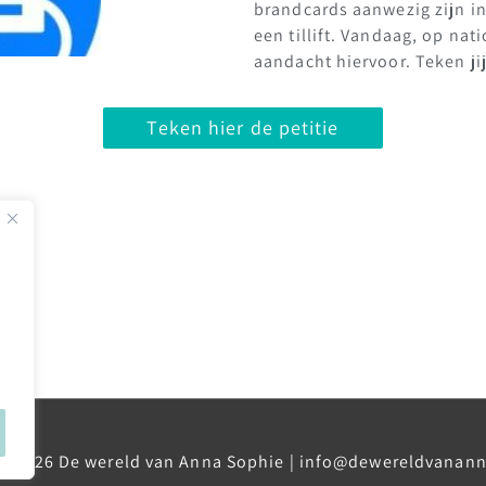
brandcards aanwezig zijn in 
een tillift. Vandaag, op na
aandacht hiervoor. Teken jij
Teken hier de petitie
 © 2026
De wereld van Anna Sophie
| info@dewereldvanann