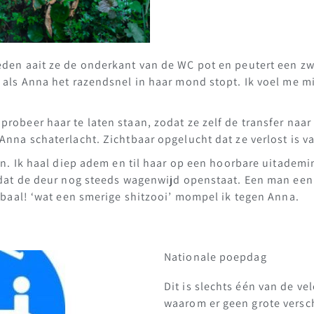
eden aait ze de onderkant van de WC pot en peutert een zwa
, als Anna het razendsnel in haar mond stopt. Ik voel me mi
probeer haar te laten staan, zodat ze zelf de transfer naa
Anna schaterlacht. Zichtbaar opgelucht dat ze verlost is va
ten. Ik haal diep adem en til haar op een hoorbare uitademi
ik dat de deur nog steeds wagenwijd openstaat. Een man 
k baal! ‘wat een smerige shitzooi’ mompel ik tegen Anna.
Nationale poepdag
Dit is slechts één van de ve
waarom er geen grote versc