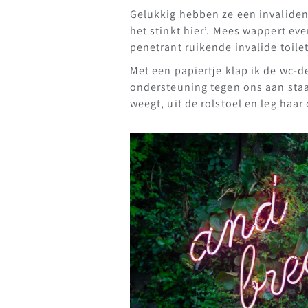
Gelukkig hebben ze een invalident
het stinkt hier’. Mees wappert eve
penetrant ruikende invalide toile
Met een papiertje klap ik de wc-d
ondersteuning tegen ons aan staan
weegt, uit de rolstoel en leg haa