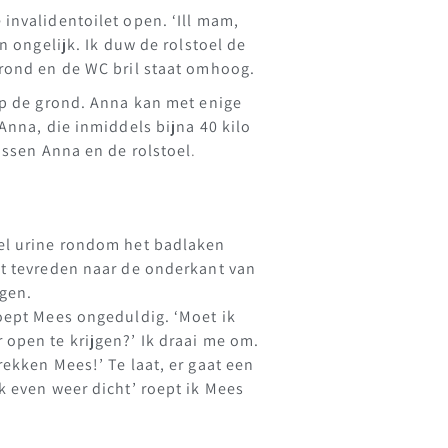
invalidentoilet open. ‘Ill mam,
n ongelijk. Ik duw de rolstoel de
grond en de WC bril staat omhoog.
 op de grond. Anna kan met enige
Anna, die inmiddels bijna 40 kilo
ussen Anna en de rolstoel
.
eel urine rondom het badlaken
kt tevreden naar de onderkant van
ggen.
roept Mees ongeduldig. ‘Moet ik
 open te krijgen?’ Ik draai me om.
rekken Mees!’ Te laat, er gaat een
k even weer dicht’ roept ik Mees